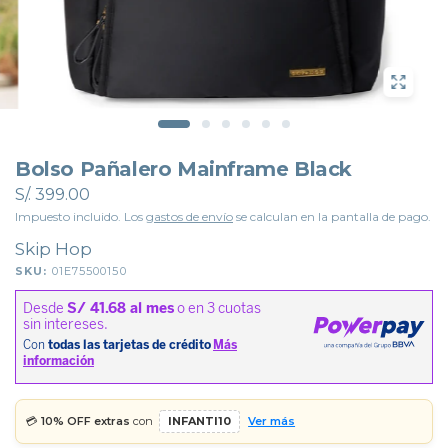
Bolso Pañalero Mainframe Black
S/. 399.00
Impuesto incluido. Los
gastos de envío
se calculan en la pantalla de pago.
Skip Hop
SKU:
01E75500150
💳
10% OFF extras
con
INFANTI10
Ver más