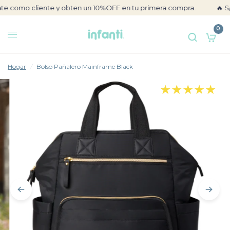
mo cliente y obten un 10%OFF en tu primera compra.
🔥 S/ 50 
0
Hogar
/
Bolso Pañalero Mainframe Black
★★★★★