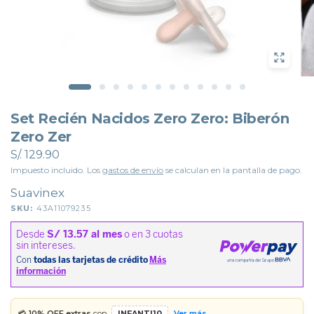
Set Recién Nacidos Zero Zero: Biberón
Zero Zer
S/. 129.90
Impuesto incluido. Los
gastos de envío
se calculan en la pantalla de pago.
Suavinex
SKU:
43A11079235
💳
10% OFF extras
con
INFANTI10
Ver más