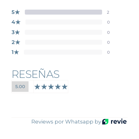
★
5
2
★
4
0
★
3
0
★
2
0
★
1
0
RESEÑAS
5.00
Reviews por Whatsapp by