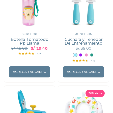
SKIP HOP
MUNCHKIN
Botella Tomatodo
Cuchara y Tenedor
Pp Llama
De Entrenamiento
S/. 49.00
S/. 29.40
S/. 39.00
Celeste
Morado
Rosado
Verde
4.7
4.6
AGREGAR AL CARRO
AGREGAR AL CARRO
30% dcto