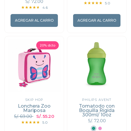
S/. 72.00
5.0
4.6
AGREGAR AL CARRO
AGREGAR AL CARRO
20% dcto
SKIP HOP
PHILIPS AVENT
Lonchera Zoo
Tomatodo con
Mariposa
Boquilla Rígida
300ml/ 10oz
S/. 69.00
S/. 55.20
S/. 72.00
5.0
Verde
Rosado