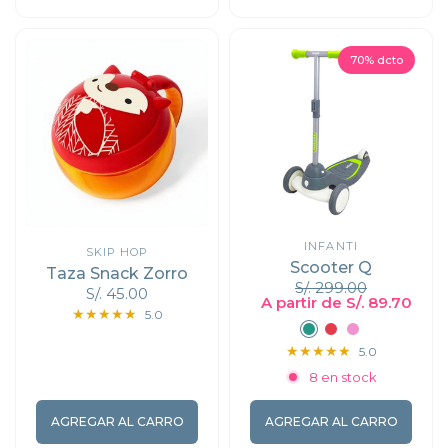
70% dcto
INFANTI
SKIP HOP
Scooter Q
Taza Snack Zorro
S/. 299.00
S/. 45.00
A partir de S/. 89.70
5.0
Verde
Rojo
Rosado
5.0
8 en stock
AGREGAR AL CARRO
AGREGAR AL CARRO