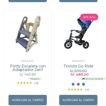
30% dcto
INFANTI
INFANTI
Potty Escalera con
Triciclo Go Ride
Adaptador 2en1
S/. 699.00
S/. 149.90
S/. 489.30
Nuevo
🚛 ¡Envío gratis!
Azul
Circle Berry
Verde
4.8
4.8
AGREGAR AL CARRO
AGREGAR AL CARRO