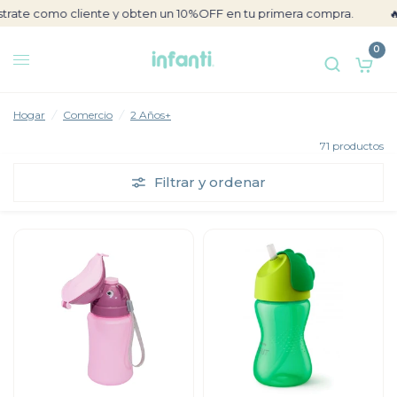
e como cliente y obten un 10%OFF en tu primera compra.
🔥 S/ 
0
Hogar
/
Comercio
/
2 Años+
71 productos
Filtrar y ordenar