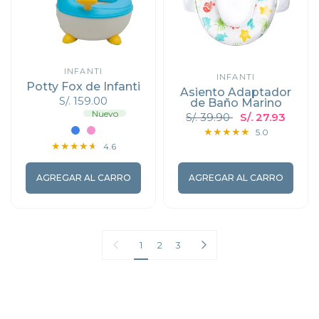
INFANTI
INFANTI
Potty Fox de Infanti
Asiento Adaptador
S/. 159.00
de Baño Marino
Nuevo
S/. 39.90
S/. 27.93
Azul
Rosado
5.0
4.6
AGREGAR AL CARRO
AGREGAR AL CARRO
Pagina anterior
Página siguiente
1
2
3