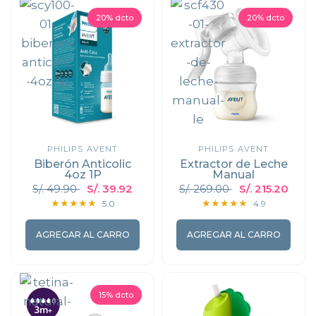
20% dcto
20% dcto
PHILIPS AVENT
PHILIPS AVENT
Biberón Anticolic
Extractor de Leche
4oz 1P
Manual
S/. 49.90
S/. 39.92
S/. 269.00
S/. 215.20
5.0
4.9
AGREGAR AL CARRO
AGREGAR AL CARRO
15% dcto