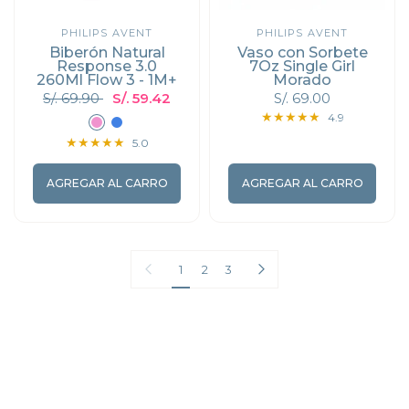
PHILIPS AVENT
PHILIPS AVENT
Biberón Natural
Vaso con Sorbete
Response 3.0
7Oz Single Girl
260Ml Flow 3 - 1M+
Morado
S/. 69.90
S/. 59.42
S/. 69.00
Rosado
Azul
4.9
5.0
AGREGAR AL CARRO
AGREGAR AL CARRO
Pagina anterior
Página siguiente
1
2
3