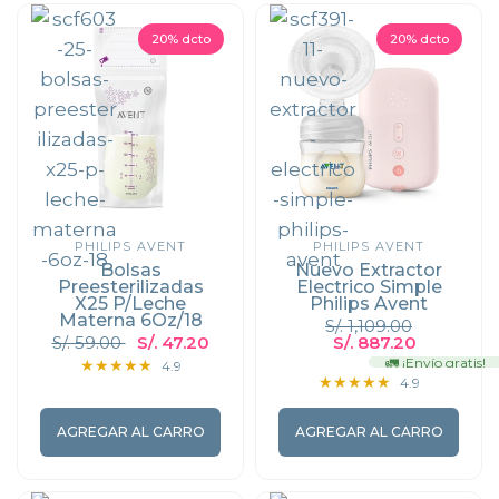
20% dcto
20% dcto
PHILIPS AVENT
PHILIPS AVENT
Bolsas
Nuevo Extractor
Preesterilizadas
Electrico Simple
X25 P/Leche
Philips Avent
Materna 6Oz/18
S/. 1,109.00
S/. 59.00
S/. 47.20
S/. 887.20
🚛 ¡Envío gratis!
4.9
4.9
AGREGAR AL CARRO
AGREGAR AL CARRO