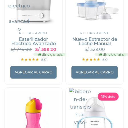
PHILIPS AVENT
PHILIPS AVENT
Esterilizador
Nuevo Extractor de
Electrico Avanzado
Leche Manual
S/. 749.00
S/. 599.20
S/. 329.00
🚛 ¡Envío gratis!
🚛 ¡Envío gratis!
5.0
5.0
AGREGAR AL CARRO
AGREGAR AL CARRO
15% dcto