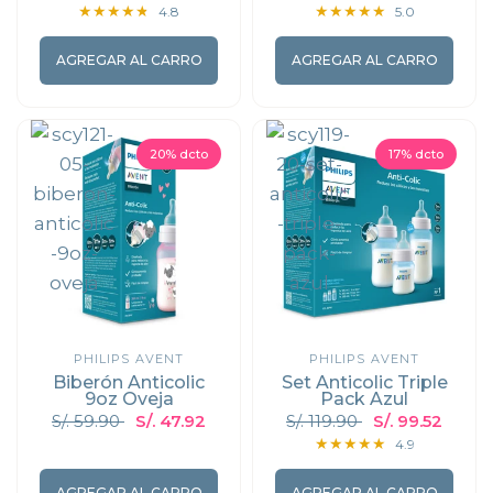
4.8
5.0
AGREGAR AL CARRO
AGREGAR AL CARRO
20% dcto
17% dcto
PHILIPS AVENT
PHILIPS AVENT
Biberón Anticolic
Set Anticolic Triple
9oz Oveja
Pack Azul
S/. 59.90
S/. 47.92
S/. 119.90
S/. 99.52
4.9
AGREGAR AL CARRO
AGREGAR AL CARRO