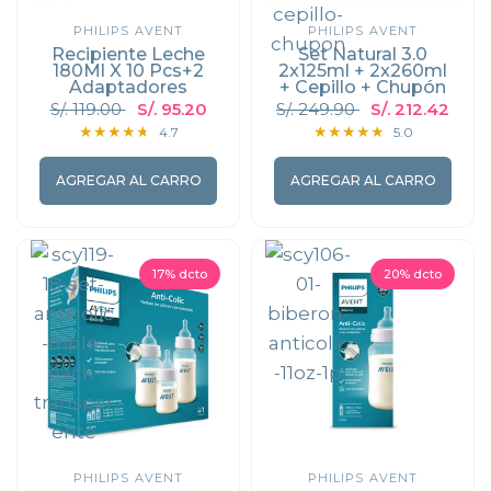
PHILIPS AVENT
PHILIPS AVENT
Recipiente Leche
Set Natural 3.0
180Ml X 10 Pcs+2
2x125ml + 2x260ml
Adaptadores
+ Cepillo + Chupón
S/. 119.00
S/. 95.20
S/. 249.90
S/. 212.42
4.7
5.0
AGREGAR AL CARRO
AGREGAR AL CARRO
17% dcto
20% dcto
PHILIPS AVENT
PHILIPS AVENT