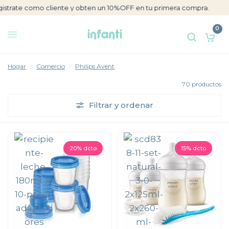
ate como cliente y obten un 10%OFF en tu primera compra.
🔥 S
0
Hogar
/
Comercio
/
Philips Avent
70 productos
Filtrar y ordenar
20% dcto
15% dcto