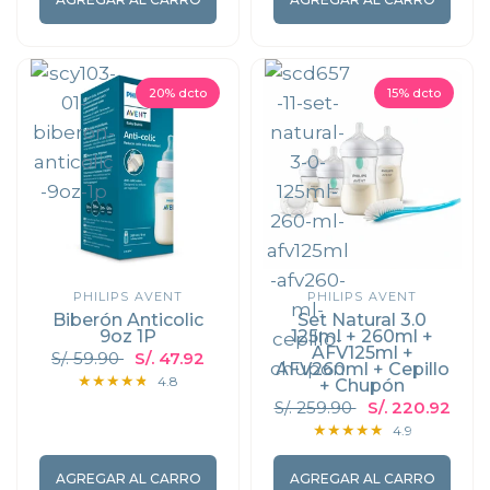
20% dcto
15% dcto
PHILIPS AVENT
PHILIPS AVENT
Biberón Anticolic
Set Natural 3.0
9oz 1P
125ml + 260ml +
AFV125ml +
S/. 59.90
S/. 47.92
AFV260ml + Cepillo
4.8
+ Chupón
S/. 259.90
S/. 220.92
4.9
AGREGAR AL CARRO
AGREGAR AL CARRO