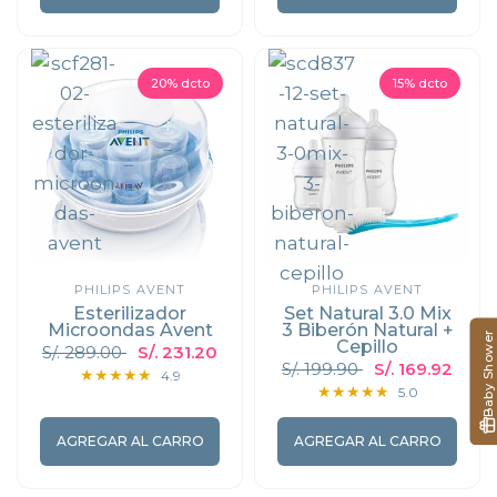
20% dcto
15% dcto
PHILIPS AVENT
PHILIPS AVENT
Esterilizador
Set Natural 3.0 Mix
Microondas Avent
3 Biberón Natural +
Baby Shower
Cepillo
S/. 289.00
S/. 231.20
S/. 199.90
S/. 169.92
4.9
5.0
AGREGAR AL CARRO
AGREGAR AL CARRO