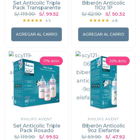
Set Anticolic Triple
Biberón Anticolic
Pack Transparente
11Oz 1P
S/. 119.90
S/. 99.52
S/. 62.90
S/. 50.32
4.9
4.8
AGREGAR AL CARRO
AGREGAR AL CARRO
17% dcto
20% dcto
PHILIPS AVENT
PHILIPS AVENT
Set Anticolic Triple
Biberón Anticolic
Pack Rosado
9oz Elefante
S/. 119.90
S/. 99.52
S/. 59.90
S/. 47.92